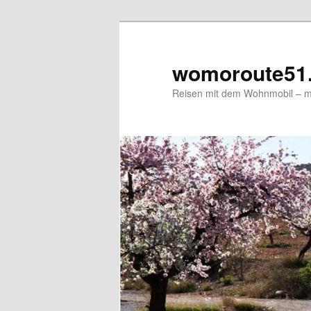
Zum
primären
Inhalt
womoroute51
springen
Reisen mit dem Wohnmobil – me