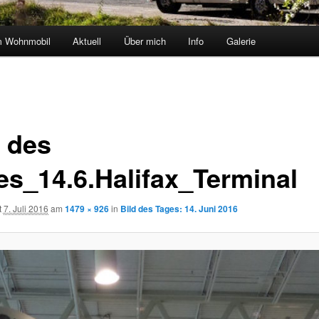
m Wohnmobil
Aktuell
Über mich
Info
Galerie
d des
es_14.6.Halifax_Terminal
t
7. Juli 2016
am
1479 × 926
in
Bild des Tages: 14. Juni 2016