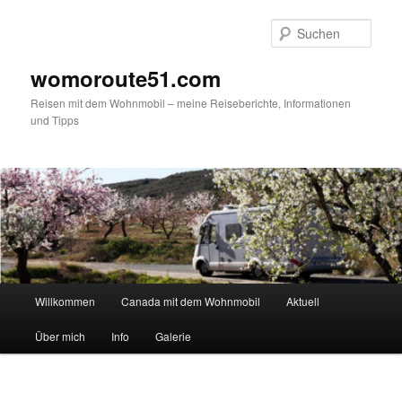
Zum
primären
Such
Inhalt
springen
womoroute51.com
Reisen mit dem Wohnmobil – meine Reiseberichte, Informationen
und Tipps
Hauptmenü
Willkommen
Canada mit dem Wohnmobil
Aktuell
Über mich
Info
Galerie
Bilder-