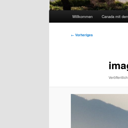
Hauptmenü
Willkommen
Canada mit de
Bilder-
← Vorheriges
Navigation
ima
Veröffentlich