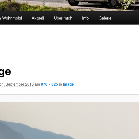
m Wohnmobil
Aktuell
Über mich
Info
Galerie
ge
t
4. September 2016
am
970 × 825
in
image