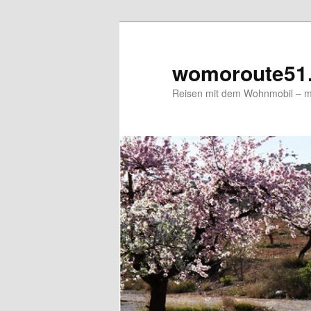
Zum
primären
Inhalt
womoroute51
springen
Reisen mit dem Wohnmobil – me