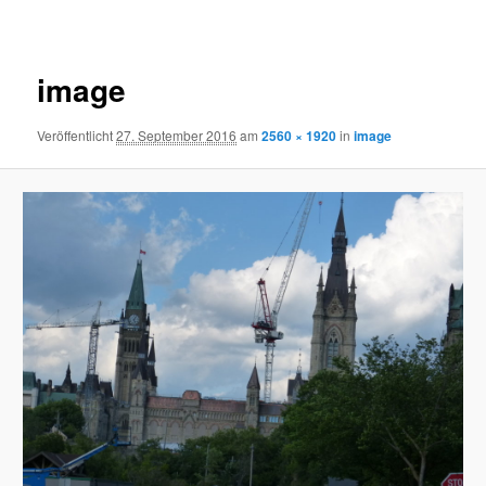
Navigation
image
Veröffentlicht
27. September 2016
am
2560 × 1920
in
image