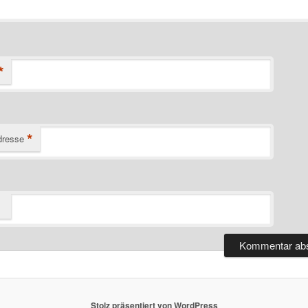
*
*
dresse
Stolz präsentiert von WordPress