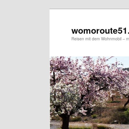
Zum
primären
Inhalt
womoroute51
springen
Reisen mit dem Wohnmobil – me