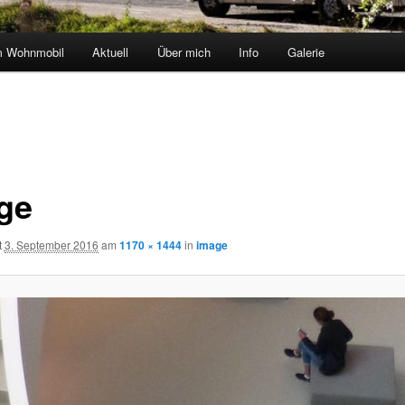
m Wohnmobil
Aktuell
Über mich
Info
Galerie
ge
t
3. September 2016
am
1170 × 1444
in
image