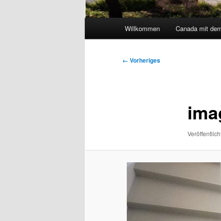
Hauptmenü
Willkommen
Canada mit de
Bilder-
← Vorheriges
Navigation
ima
Veröffentlich