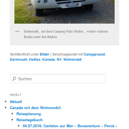
Dartmouth_ auf dem Camping Platz Shubie _ wieder sicheren
Boden unter den Rädern
Veröffentlicht unter
Bilder
|
Verschlagwortet mit
Campground
,
Dartmouth
,
Halifax
,
Kanada
,
RV
,
Wohnmobil
S
u
c
h
INHALT
e
Aktuell
n
Canada mit dem Wohnmobil
Reiseplanung
Reisetagebuch
04.07.2016: Carleton sur Mer – Bonaventure – Percé –