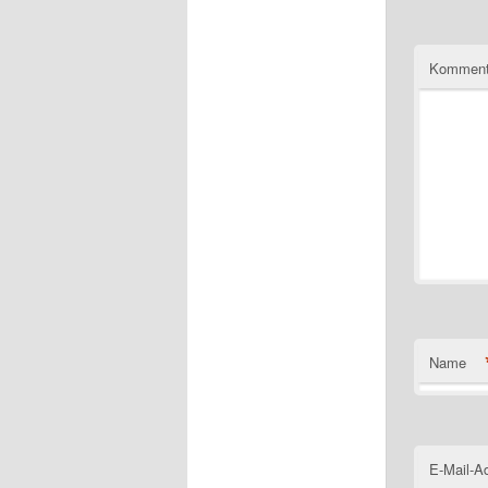
Komment
Name
E-Mail-A