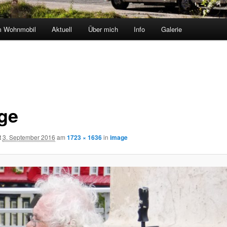
m Wohnmobil
Aktuell
Über mich
Info
Galerie
ge
t
3. September 2016
am
1723 × 1636
in
image