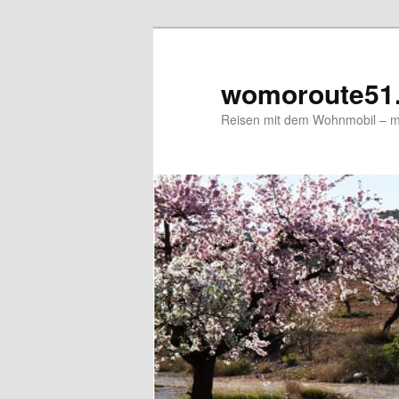
Zum
primären
Inhalt
womoroute51
springen
Reisen mit dem Wohnmobil – me