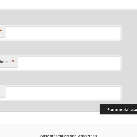
*
*
dresse
Stolz präsentiert von WordPress