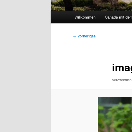
Hauptmenü
Willkommen
Canada mit de
Bilder-
← Vorheriges
Navigation
ima
Veröffentlich