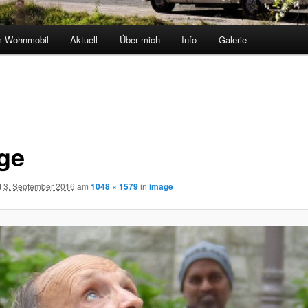
m Wohnmobil
Aktuell
Über mich
Info
Galerie
ge
t
3. September 2016
am
1048 × 1579
in
image