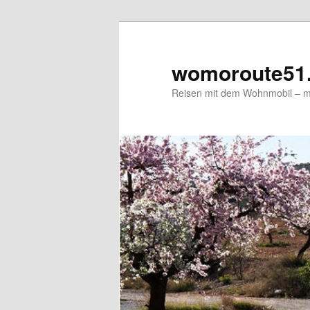
Zum
primären
Inhalt
womoroute51
springen
Reisen mit dem Wohnmobil – me